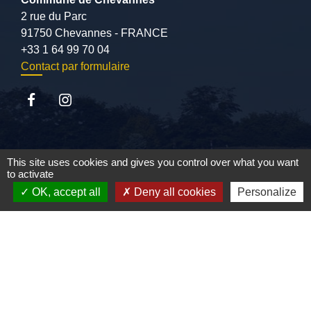
2 rue du Parc
91750 Chevannes - FRANCE
+33 1 64 99 70 04
Contact par formulaire
Liens
This site uses cookies and gives you control over what you want
to activate
CCVE
OK, accept all
Deny all cookies
Personalize
SIARCE
Conseil départemental de l'Essonne
Préfecture de l'Essonne
Mentions légales
-
Politique de confidentialité
-
Accessibilité
-
Plan du site
-
Gestion des cookies