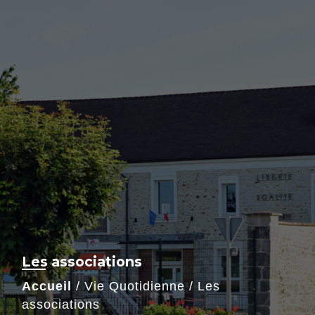
Les associations
Accueil
/
Vie Quotidienne
/
Les
associations