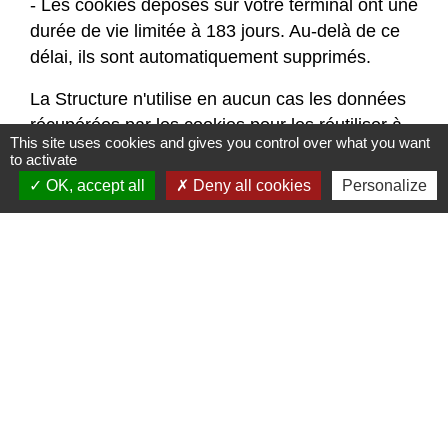
- Les cookies déposés sur votre terminal ont une
durée de vie limitée à 183 jours. Au-delà de ce
délai, ils sont automatiquement supprimés.
La Structure n'utilise en aucun cas les données
récupérées par les cookies pour les réutiliser à
This site uses cookies and gives you control over what you want
des fins commerciales ou de revente
to activate
d'informations privées.
OK, accept all
Deny all cookies
Personalize
Vous pouvez choisir de désactiver les cookies
dans votre navigateur en vous basant sur les
documentations ci-dessous (à sélectionner
selon votre navigateur web) :
- Mozilla Firefox
(
https://support.mozilla.org/fr/kb/activer-
desactiver-cookies-preferences?
redirectlocale=fr&redirectslug=activer-
desactiver-cookies
)