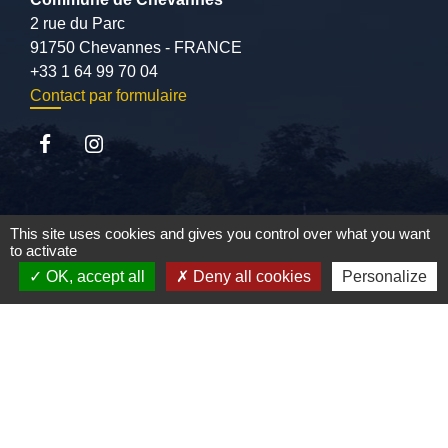
2 rue du Parc
91750 Chevannes - FRANCE
+33 1 64 99 70 04
Contact par formulaire
Liens
This site uses cookies and gives you control over what you want
to activate
CCVE
OK, accept all
Deny all cookies
Personalize
SIARCE
Conseil départemental de l'Essonne
Préfecture de l'Essonne
Mentions légales
-
Politique de confidentialité
-
Accessibilité
-
Plan du site
-
Gestion des cookies