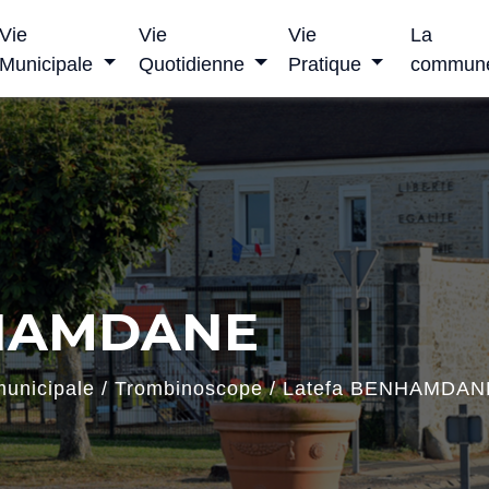
Vie
Vie
Vie
La
Municipale
Quotidienne
Pratique
commun
NHAMDANE
municipale
/
Trombinoscope
/
Latefa BENHAMDAN