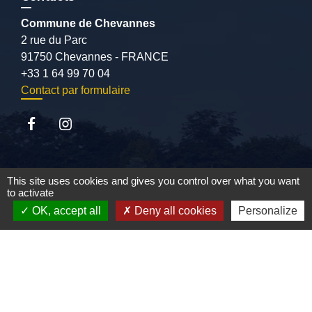
Commune de Chevannes
2 rue du Parc
91750 Chevannes - FRANCE
+33 1 64 99 70 04
Contact par formulaire
Liens
This site uses cookies and gives you control over what you want
to activate
OK, accept all
Deny all cookies
Personalize
CCVE
SIARCE
Conseil départemental de l'Essonne
Préfecture de l'Essonne
Mentions légales
-
Politique de confidentialité
-