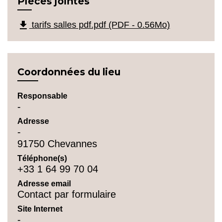
Pièces jointes
file_download
tarifs salles pdf.pdf (PDF - 0.56Mo)
Coordonnées du lieu
Responsable
-
Adresse
-
91750 Chevannes
Téléphone(s)
+33 1 64 99 70 04
Adresse email
Contact par formulaire
Site Internet
-