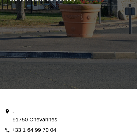
location_on
-
91750 Chevannes
+33 1 64 99 70 04
phone