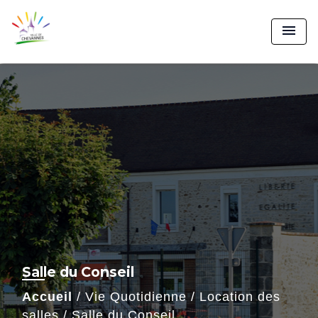
menu
Salle du Conseil
Accueil
/
Vie Quotidienne
/
Location des
salles
/
Salle du Conseil