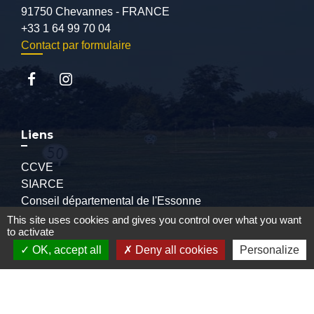
91750 Chevannes - FRANCE
+33 1 64 99 70 04
Contact par formulaire
Liens
CCVE
SIARCE
Conseil départemental de l'Essonne
Préfecture de l'Essonne
This site uses cookies and gives you control over what you want
to activate
OK, accept all
Deny all cookies
Personalize
Mentions légales
-
Politique de confidentialité
-
Accessibilité
-
Plan du site
-
Gestion des cookies