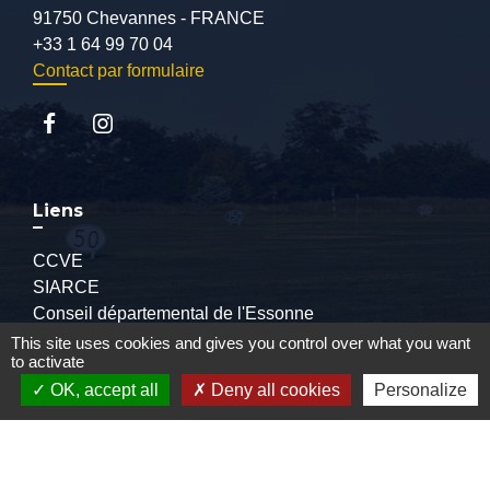
91750 Chevannes - FRANCE
+33 1 64 99 70 04
Contact par formulaire
Liens
CCVE
SIARCE
Conseil départemental de l'Essonne
Préfecture de l'Essonne
This site uses cookies and gives you control over what you want
to activate
OK, accept all
Deny all cookies
Personalize
Mentions légales
-
Politique de confidentialité
-
Accessibilité
-
Plan du site
-
Gestion des cookies