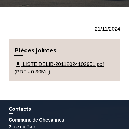
21/11/2024
Pièces jointes
file_download
LISTE DELIB-20112024102951.pdf
(PDF - 0.30Mo)
Contacts
Commune de Chevannes
2 rue du Parc