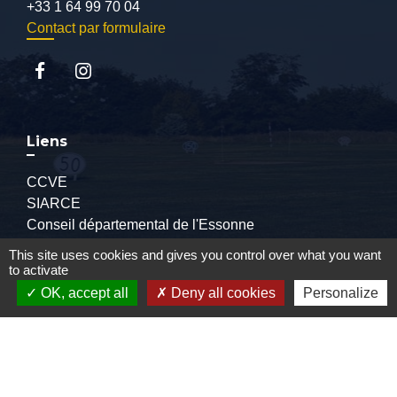
+33 1 64 99 70 04
Contact par formulaire
Liens
CCVE
SIARCE
Conseil départemental de l'Essonne
Préfecture de l'Essonne
This site uses cookies and gives you control over what you want
to activate
OK, accept all
Deny all cookies
Personalize
Mentions légales
-
Politique de confidentialité
-
Accessibilité
-
Plan du site
-
Gestion des cookies
Site créé en partenariat avec Réseau des Communes