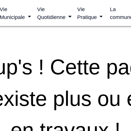
Vie
Vie
Vie
La
Municipale
Quotidienne
Pratique
commun
p's ! Cette p
existe plus ou 
en travaux !