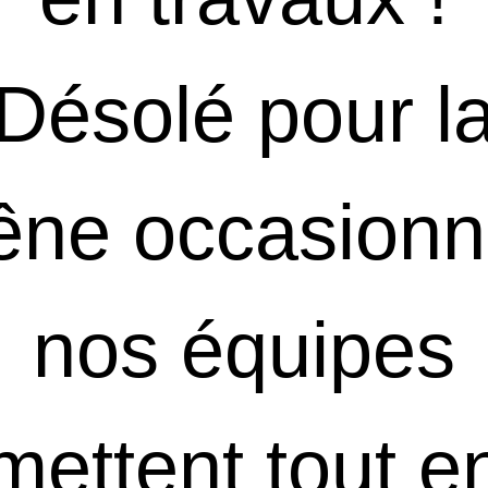
Désolé pour l
êne occasionn
nos équipes
mettent tout e