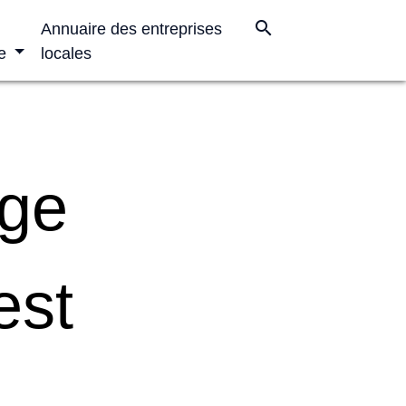
search
Annuaire des entreprises
e
locales
age
est